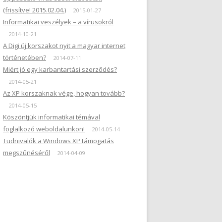
(frissítve! 2015.02.04.)
2015-01-27
Informatikai veszélyek – a vírusokról
2014-10-21
A Digi új korszakot nyit a magyar internet
történetében?
2014-07-11
Miért jó egy karbantartási szerződés?
2014-05-21
Az XP korszaknak vége, hogyan tovább?
2014-05-15
Köszöntjük informatikai témával
foglalkozó weboldalunkon!
2014-05-14
Tudnivalók a Windows XP támogatás
megszűnéséről
2014-04-09