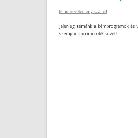
Minden vélemény számít!
Jelenlegi témánk a kémprogramok és v
szempontjai című cikk követ!