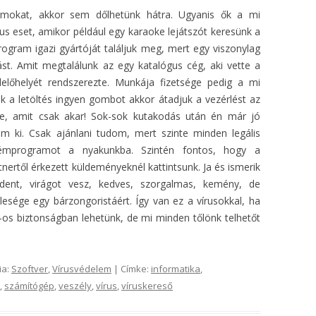
ramokat, akkor sem dőlhetünk hátra. Ugyanis ők a mi
kus eset, amikor például egy karaoke lejátszót keresünk a
ogram igazi gyártóját találjuk meg, mert egy viszonylag
ást. Amit megtalálunk az egy katalógus cég, aki vette a
előhelyét rendszerezte. Munkája fizetsége pedig a mi
 a letöltés ingyen gombot akkor átadjuk a vezérlést az
kre, amit csak akar! Sok-sok kutakodás után én már jó
em ki. Csak ajánlani tudom, mert szinte minden legális
mprogramot a nyakunkba. Szintén fontos, hogy a
nertől érkezett küldeményeknél kattintsunk. Ja és ismerik
dent, virágot vesz, kedves, szorgalmas, kemény, de
lesége egy bárzongoristáért. Így van ez a vírusokkal, ha
-os biztonságban lehetünk, de mi minden tőlönk telhetőt
ia:
Szoftver
,
Vírusvédelem
| Címke:
informatika
,
,
számítógép
,
veszély
,
vírus
,
víruskereső