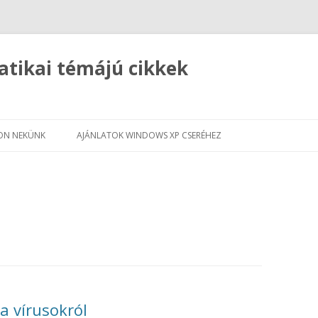
atikai témájú cikkek
Kilépés
a
JON NEKÜNK
AJÁNLATOK WINDOWS XP CSERÉHEZ
tartalomba
 a vírusokról