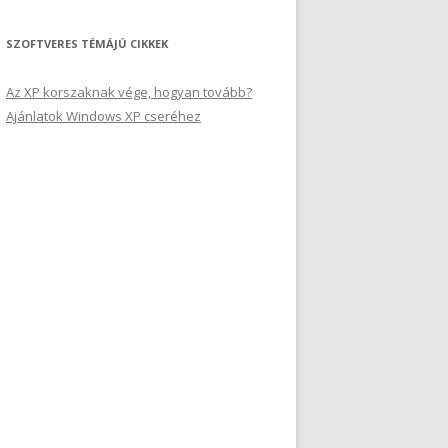
é
s
SZOFTVERES TÉMÁJÚ CIKKEK
:
Az XP korszaknak vége, hogyan tovább?
Ajánlatok Windows XP cseréhez