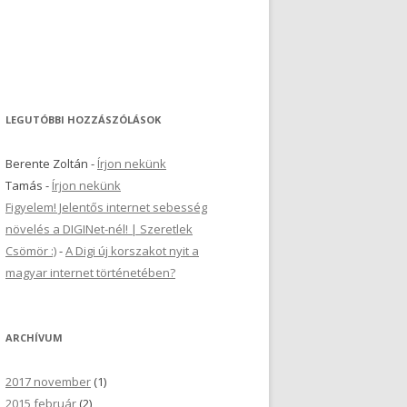
LEGUTÓBBI HOZZÁSZÓLÁSOK
Berente Zoltán
-
Írjon nekünk
Tamás
-
Írjon nekünk
Figyelem! Jelentős internet sebesség
növelés a DIGINet-nél! | Szeretlek
Csömör :)
-
A Digi új korszakot nyit a
magyar internet történetében?
ARCHÍVUM
2017 november
(1)
2015 február
(2)