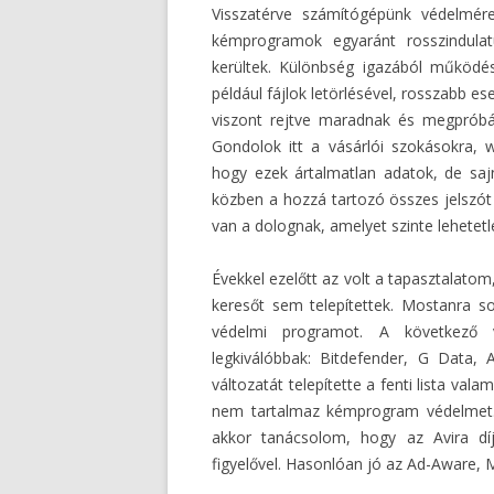
Visszatérve számítógépünk védelmére
kémprogramok egyaránt rosszindula
kerültek. Különbség igazából működés
például fájlok letörlésével, rosszabb 
viszont rejtve maradnak és megpróbál
Gondolok itt a vásárlói szokásokra, w
hogy ezek ártalmatlan adatok, de saj
közben a hozzá tartozó összes jelszót 
van a dolognak, amelyet szinte lehetetl
Évekkel ezelőtt az volt a tapasztalato
keresőt sem telepítettek. Mostanra so
védelmi programot. A következő v
legkiválóbbak: Bitdefender, G Data, 
változatát telepítette a fenti lista va
nem tartalmaz kémprogram védelmet. 
akkor tanácsolom, hogy az Avira dí
figyelővel. Hasonlóan jó az Ad-Aware,