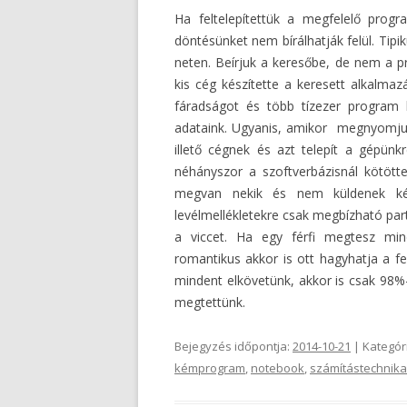
Ha feltelepítettük a megfelelő prog
döntésünket nem bírálhatják felül. Tipi
neten. Beírjuk a keresőbe, de nem a pr
kis cég készítette a keresett alkalmaz
fáradságot és több tízezer program l
adataink. Ugyanis, amikor megnyomjuk
illető cégnek és azt telepít a gépün
néhányszor a szoftverbázisnál kötött
megvan nekik és nem küldenek ké
levélmellékletekre csak megbízható part
a viccet. Ha egy férfi megtesz min
romantikus akkor is ott hagyhatja a fe
mindent elkövetünk, akkor is csak 98%
megtettünk.
Bejegyzés időpontja:
2014-10-21
| Kategór
kémprogram
,
notebook
,
számítástechnika