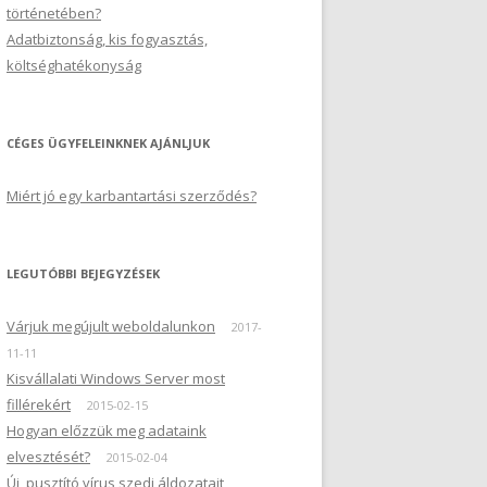
történetében?
Adatbiztonság, kis fogyasztás,
költséghatékonyság
CÉGES ÜGYFELEINKNEK AJÁNLJUK
Miért jó egy karbantartási szerződés?
LEGUTÓBBI BEJEGYZÉSEK
Várjuk megújult weboldalunkon
2017-
11-11
Kisvállalati Windows Server most
fillérekért
2015-02-15
Hogyan előzzük meg adataink
elvesztését?
2015-02-04
Új, pusztító vírus szedi áldozatait