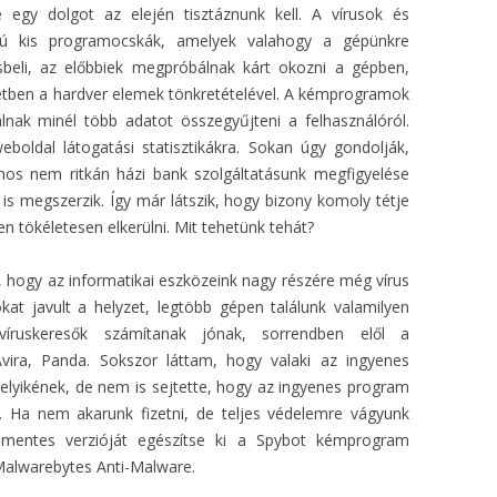
 egy dolgot az elején tisztáznunk kell. A vírusok és
tú kis programocskák, amelyek valahogy a gépünkre
beli, az előbbiek megpróbálnak kárt okozni a gépben,
esetben a hardver elemek tönkretételével. A kémprogramok
nak minél több adatot összegyűjteni a felhasználóról.
eboldal látogatási statisztikákra. Sokan úgy gondolják,
nos nem ritkán házi bank szolgáltatásunk megfigyelése
is megszerzik. Így már látszik, hogy bizony komoly tétje
en tökéletesen elkerülni. Mit tehetünk tehát?
m, hogy az informatikai eszközeink nagy részére még vírus
kat javult a helyzet, legtöbb gépen találunk valamilyen
íruskeresők számítanak jónak, sorrendben elől a
Avira, Panda. Sokszor láttam, hogy valaki az ingyenes
lamelyikének, de nem is sejtette, hogy az ingyenes program
Ha nem akarunk fizetni, de teljes védelemre vágyunk
jmentes verzióját egészítse ki a Spybot kémprogram
 Malwarebytes Anti-Malware.