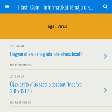
Flash-Com - Informatikai témájú cikkek
Tags › Vírus
2015-02-04
Hogyan előzzük meg adataink elvesztését?
NO RESPONSES
2015-01-27
Új, pusztító vírus szedi áldozatait (frissítve!
2015.02.04.)
NO RESPONSES